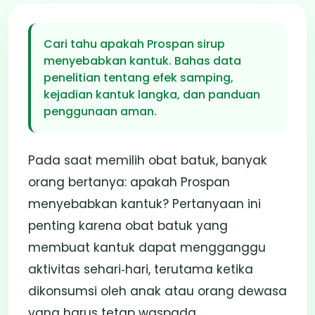
Menyebabkan
Kantuk? Simak
Cari tahu apakah Prospan sirup
Jawaban Ahli
menyebabkan kantuk. Bahas data
penelitian tentang efek samping,
23 Des 2025
3 Menit
Penulis: Trieska
kejadian kantuk langka, dan panduan
penggunaan aman.
Pada saat memilih obat batuk, banyak
orang bertanya: apakah Prospan
menyebabkan kantuk? Pertanyaan ini
penting karena obat batuk yang
membuat kantuk dapat mengganggu
aktivitas sehari‑hari, terutama ketika
dikonsumsi oleh anak atau orang dewasa
yang harus tetap waspada.