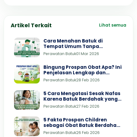
Artikel Terkait
Lihat semua
Cara Menahan Batuk di
Tempat Umum Tanpa
Khawatir
Perawatan Batuk
01 Mar 2026
Bingung Prospan Obat Apa? Ini
Penjelasan Lengkap dan
Dosisnya
Perawatan Batuk
28 Feb 2026
5 Cara Mengatasi Sesak Nafas
Karena Batuk Berdahak yang
Bisa Dicoba di Rumah
Perawatan Batuk
27 Feb 2026
5 Fakta Prospan Children
sebagai Obat Batuk Berdahak
Anak 3 Tahun yang Aman dan
Perawatan Batuk
26 Feb 2026
Terbukti Efektif