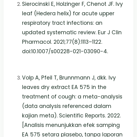
Sierocinski E, Holzinger F, Chenot JF. Ivy
leaf (Hedera helix) for acute upper
respiratory tract infections: an
updated systematic review. Eur J Clin
Pharmacol. 2021;77(8):1113–1122.
doi:10.1007/s00228-021-03090-4.
Volp A, Pfeil T, Brunnmann J, dkk. Ivy
leaves dry extract EA 575 in the
treatment of cough: a meta-analysis
(data analysis referenced dalam
kajian meta). Scientific Reports. 2022.
[Analisis menunjukkan efek samping
EA 575 setara plasebo, tanpa laporan