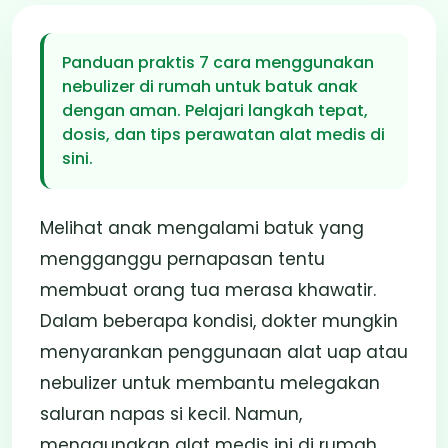
Nebulizer di Rumah
untuk Batuk Anak
Panduan praktis 7 cara menggunakan
nebulizer di rumah untuk batuk anak
13 Feb 2026
3 Menit
Penulis: Tim Prospan
dengan aman. Pelajari langkah tepat,
dosis, dan tips perawatan alat medis di
sini.
Melihat anak mengalami batuk yang
mengganggu pernapasan tentu
membuat orang tua merasa khawatir.
Dalam beberapa kondisi, dokter mungkin
menyarankan penggunaan alat uap atau
nebulizer untuk membantu melegakan
saluran napas si kecil. Namun,
menggunakan alat medis ini di rumah