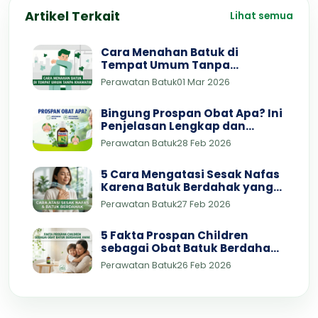
Artikel Terkait
Lihat semua
Cara Menahan Batuk di
Tempat Umum Tanpa
Khawatir
Perawatan Batuk
01 Mar 2026
Bingung Prospan Obat Apa? Ini
Penjelasan Lengkap dan
Dosisnya
Perawatan Batuk
28 Feb 2026
5 Cara Mengatasi Sesak Nafas
Karena Batuk Berdahak yang
Bisa Dicoba di Rumah
Perawatan Batuk
27 Feb 2026
5 Fakta Prospan Children
sebagai Obat Batuk Berdahak
Anak 3 Tahun yang Aman dan
Perawatan Batuk
26 Feb 2026
Terbukti Efektif