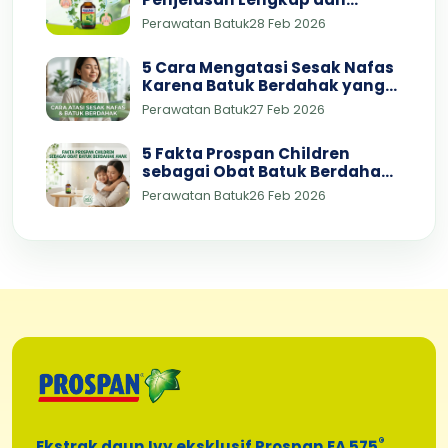
Dosisnya
Perawatan Batuk
28 Feb 2026
5 Cara Mengatasi Sesak Nafas
Karena Batuk Berdahak yang
Bisa Dicoba di Rumah
Perawatan Batuk
27 Feb 2026
5 Fakta Prospan Children
sebagai Obat Batuk Berdahak
Anak 3 Tahun yang Aman dan
Perawatan Batuk
26 Feb 2026
Terbukti Efektif
®
Ekstrak daun Ivy eksklusif Prospan EA 575