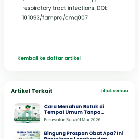
respiratory tract infections. DOI:
10.1093/fampra/cmq007
←
Kembali ke daftar artikel
Artikel Terkait
Lihat semua
Cara Menahan Batuk di
Tempat Umum Tanpa
Khawatir
Perawatan Batuk
01 Mar 2026
Bingung Prospan Obat Apa? Ini
Penjelasan Lengkap dan