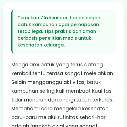
Cegah Batuk
Kambuhan untuk
Temukan 7 kebiasaan harian cegah
Pernapasan Lebih
batuk kambuhan agar pernapasan
tetap lega. Tips praktis dan aman
Lega
berbasis penelitian medis untuk
kesehatan keluarga.
28 Jan 2026
3 Menit
Penulis: Tim Prospan
Mengalami batuk yang terus datang
kembali tentu terasa sangat melelahkan.
Selain mengganggu aktivitas, batuk
kambuhan sering kali membuat kualitas
tidur menurun dan energi tubuh terkuras.
Memahami cara mengelola kesehatan
paru-paru melalui rutinitas sehari-hari
adalah langkah awal yang sangat