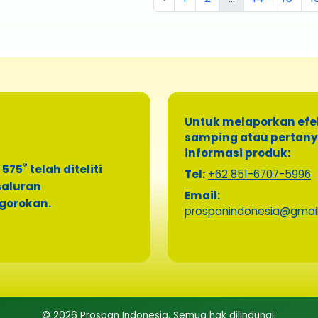
Untuk melaporkan efe
samping atau pertan
informasi produk:
®
 575
telah diteliti
Tel:
+62 851-6707-5996
saluran
Email:
gorokan.
prospanindonesia@gmai
© 2026 Prospan Indonesia. Semua hak dilindungi.