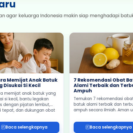
baru
n agar keluarga Indonesia makin siap menghadapi batuk
ara Memijat Anak Batuk
7 Rekomendasi Obat Ba
 Disukai Si Kecil
Alami Terbaik dan Terb
Ampuh
ra memijat anak batuk yang
Temukan 7 rekomendasi oba
ai si kecil, bantu legakan
batuk alami terbaik dan terbu
s dengan pijatan lembut,
ampuh secara ilmiah. Aman u
si tepat, dan dukungan obat
anak hingga dewasa, efektif
al aman.
redakan batuk tanpa efek
samping.
Baca selengkapnya
Baca selengkapnya