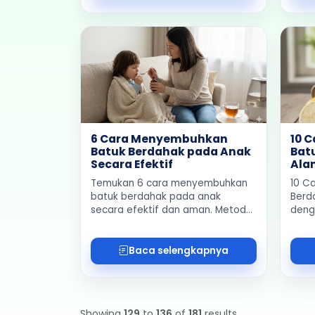
6 Cara Menyembuhkan
10 
Batuk Berdahak pada Anak
Bat
Secara Efektif
Ala
Temukan 6 cara menyembuhkan
10 C
batuk berdahak pada anak
Berd
secara efektif dan aman. Metode
deng
alami hingga herbal terbukti ilmiah
dan 
untuk si kecil tanpa efek samping
medis
berbahaya.
Baca selengkapnya
Showing
129
to
136
of
181
results