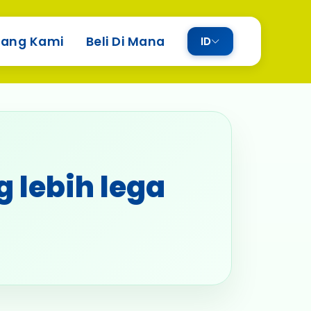
tang Kami
Beli Di Mana
ID
g lebih lega