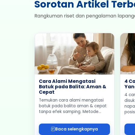
Sorotan Artikel Ter
Rangkuman riset dan pengalaman lapanga
Cara Alami Mengatasi
4 C
Batuk pada Balita: Aman &
Yang
Cepat
4 ca
Temukan cara alami mengatasi
disuk
batuk pada balita aman & cepat
napa
tanpa efek samping. Metode
posi
terbukti ilmiah dari bahan alami
herb
untuk kesembuhan si kecil
maksimal.
Baca selengkapnya