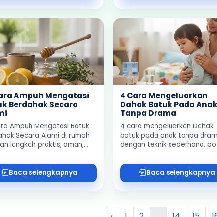
Cara Ampuh Mengatasi
4 Cara Mengeluarkan
uk Berdahak Secara
Dahak Batuk Pada Ana
mi
Tanpa Drama
ara Ampuh Mengatasi Batuk
4 cara mengeluarkan Dahak
ahak Secara Alami di rumah
batuk pada anak tanpa dra
an langkah praktis, aman,
dengan teknik sederhana, pos
tetap sejalan dengan saran
tubuh, minuman hangat, dan
 terbaru.
dukungan obat herbal yang 
Baca selengkapnya
Baca selengkapnya
‹
1
2
...
14
15
1