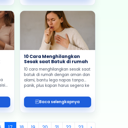
10 Cara Menghilangkan
k
Sesak saat Batuk di rumah
10 cara menghilangkan sesak saat
batuk di rumah dengan aman dan
ma
alami, bantu lega napas tanpa
isi
panik, plus kapan harus segera ke
dokter.
aman.
Baca selengkapnya
6
17
18
19
20
21
22
23
›