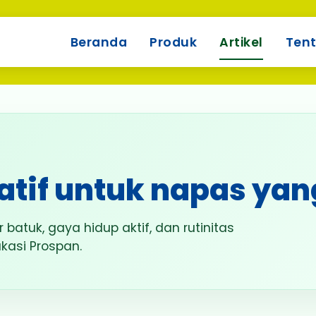
Beranda
Produk
Artikel
Ten
ratif untuk napas yan
 batuk, gaya hidup aktif, dan rutinitas
kasi Prospan.