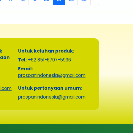
k
Untuk keluhan produk:
yaan
Tel:
+62 851-6707-5996
Email:
prospanindonesia@gmail.com
Untuk pertanyaan umum:
l.com
prospanindonesia@gmail.com