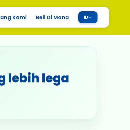
tang Kami
Beli Di Mana
ID
g lebih lega