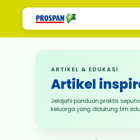
ARTIKEL & EDUKASI
Artikel inspi
Jelajahi panduan praktis seputar
keluarga yang didukung tim edu