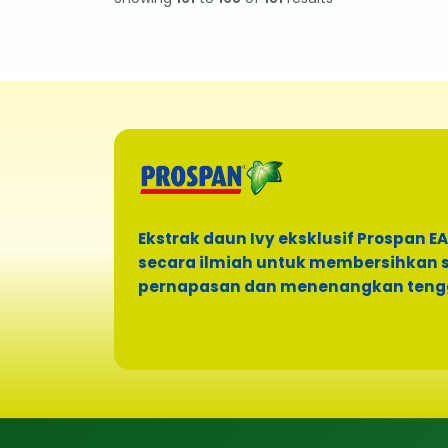
Ekstrak daun Ivy eksklusif Prospan EA
secara ilmiah untuk membersihkan 
pernapasan dan menenangkan teng